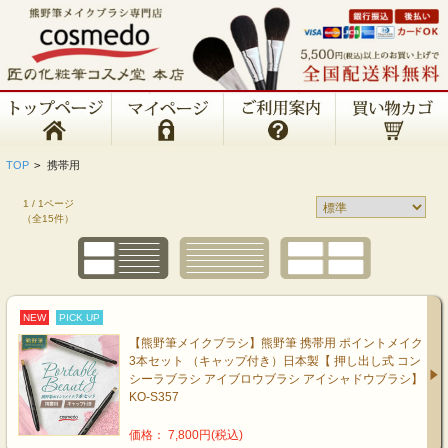
TOP
>
携帯用
1 / 1ページ
（全15件）
NEW
PICK UP
【熊野筆メイクブラシ】熊野筆 携帯用 ポイントメイク
3本セット （キャップ付き）日本製【 押し出し式 コン
シーラブラシ アイブロウブラシ アイシャドウブラシ】
KO-S357
価格： 7,800円(税込)