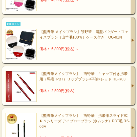
PICK UP
【熊野筆 メイクブラシ】熊野筆 扇型パウダー・フェ
イスブラシ（山羊毛100％）ケース付き OG-01N
価格： 5,800円(税込)
～
【熊野筆メイクブラシ】 熊野筆 キャップ付き携帯
用（馬毛+PBT）リップブラシ<平筆>レッド HL-R03
価格： 2,500円(税込)
【熊野筆メイクブラシ】 熊野筆 携帯用スライド式
ＲＳシリーズ アイブローブラシ (水ムジナ)+PBT毛 RS-
06A