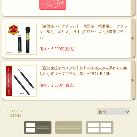
しばらくお待
ち下さい。
【熊野筆メイクブラシ】 熊野筆 携帯用チークブラ
シ（馬毛＋灰リス） H-1（口紅サイズの携帯用ブラ
シ）
価格： 6,300円(税込)
【匠の化粧筆コスメ堂】熊野の筆職人さん手作りの押
し出し式リップブラシ（馬毛+PBT）E-10N
価格： 2,500円(税込)
1 / 1ページ
（全15件）