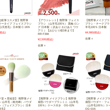
化粧筆コスメ堂】熊野筆
【アウトレット】熊野筆 フェイス
【熊野筆メイクブラ
ラータイプ フェイスブラシ
ブラシ （山羊毛100％） 黒軸 ロン
ブラシ・チークブラ
/天然毛）日本製 C-1KN
グ 日本製（ 訳あり わけあり ワケ
羊毛100％ 日本製
アリ ）【おひとり様3本まで】
(税込)
¥4,980
(税込)
RR-F36K
在庫 ○
¥2,500
(税込)
在庫 ○
堂 × 晃祐堂】 熊野筆メイ
【熊野筆 メイクブラシ】熊野筆
【熊野筆 メイクブ
シ 山羊毛（粗光峰）パウダ
扇型パウダーブラシミニ（山羊毛
扇型パウダー・フェ
シ（フェイスブラシ）日本
100％）ケース付き OG-02N
（山羊毛100％）
然毛】
OG-01N