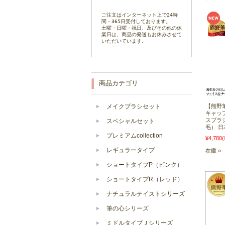
ご注文はインターネット上で24時
間・365日受付しております。
土曜・日曜・祝日、及びその他の休
業日は、商品の発送もお休みさせて
いただいています。
商品カテゴリ
メイクブラシセット
【熊野
キャッ
スブラ
スペシャルセット
毛） 日本
プレミアムcollection
¥4,780
レギュラータイプ
在庫 ○
ショートタイプP（ピンク）
ショートタイプR（レッド）
ナチュラルテイストシリーズ
筆の心シリーズ
ミドルタイプＪシリーズ