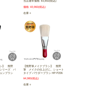
当店通常価格:
¥3,850
(税込)
価格:
¥3,960
(税込)
在庫 ○
シ】 熊野
【熊野筆メイクブラシ】 熊野
シリーズ パ
筆 メイクの仕上げに。ショート
ションブラシ
タイプ パウダーブラシ HP-P206
¥4,980
(税込)
在庫 ○