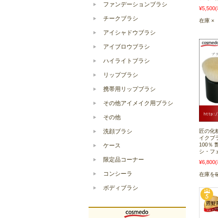
ファンデーションブラシ
¥5,500
チークブラシ
在庫 ×
アイシャドウブラシ
アイブロウブラシ
ハイライトブラシ
リップブラシ
携帯用リップブラシ
その他アイメイク用ブラシ
その他
洗顔ブラシ
匠の化
イクブ
100％
ケース
シ・フ
限定品コーナー
¥6,800
コンシーラ
在庫を
ボディブラシ