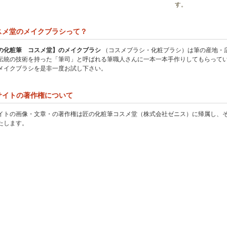
す。
スメ堂のメイクブラシって？
の化粧筆 コスメ堂】のメイクブラシ
（コスメブラシ・化粧ブラシ）は筆の産地・
伝統の技術を持った「筆司」と呼ばれる筆職人さんに一本一本手作りしてもらって
メイクブラシを是非一度お試し下さい。
サイトの著作権について
イトの画像・文章・の著作権は匠の化粧筆コスメ堂（株式会社ゼニス）に帰属し、
たします。