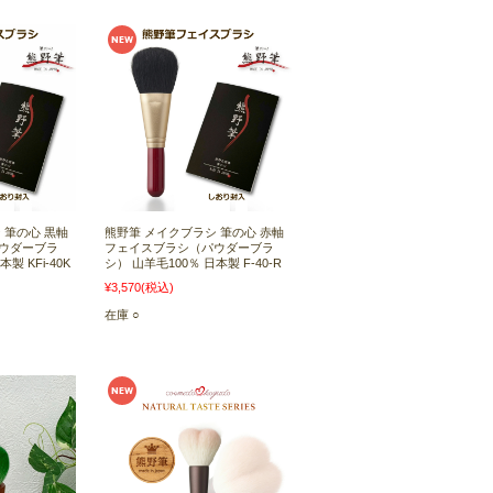
 筆の心 黒軸
熊野筆 メイクブラシ 筆の心 赤軸
ウダーブラ
フェイスブラシ（パウダーブラ
製 KFi-40K
シ） 山羊毛100％ 日本製 F-40-R
¥3,570
(税込)
在庫 ○