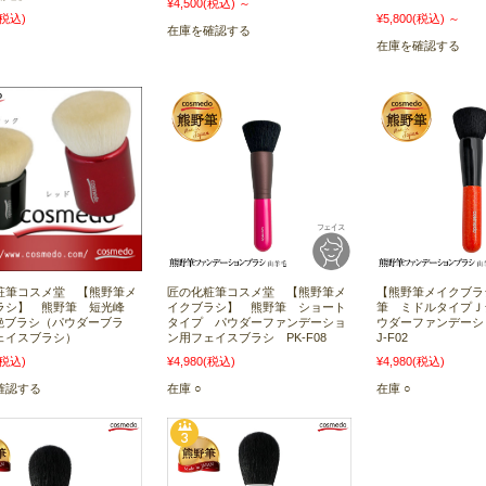
¥4,500
(税込)
～
(税込)
¥5,800
(税込)
～
在庫を確認する
在庫を確認する
粧筆コスメ堂 【熊野筆メ
匠の化粧筆コスメ堂 【熊野筆メ
【熊野筆メイクブラ
ラシ】 熊野筆 短光峰
イクブラシ】 熊野筆 ショート
筆 ミドルタイプＪ
 艶ブラシ（パウダーブラ
タイプ パウダーファンデーショ
ウダーファンデー
ェイスブラシ）
ン用フェイスブラシ PK-F08
J-F02
(税込)
¥4,980
(税込)
¥4,980
(税込)
確認する
在庫 ○
在庫 ○