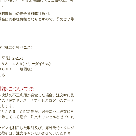
7日以内にメールかお電話にてご連絡の上、商
い。
梱包間違いの場合送料弊社負担。
場合はお客様負担となりますので、予めご了承
堂（株式会社ゼニス）
花川2-21-1
９６３－４３９(フリーダイヤル)
８０６１（一般回線）
ちら
対策について※
ド決済の不正利用が発覚した場合、注文時に監
ての「IPアドレス」「アクセスログ」のデータ
たします。
いただきました配送先が、過去に不正注文に利
一致している場合、注文キャンセルさせていた
ービスを利用した取引及び、海外発行のクレジ
の取引は、注文キャンセルさせていただきま