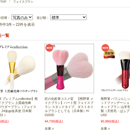
TOP
フェイスブラシ
示切替：
並び順：
2件中1件～22件を表示
品一覧
プレミアムcollection】熊
匠の化粧筆コスメ堂 【熊野筆 メ
熊野筆 パフぶらしシ
イクブラシ 上質細光峰
イクブラシ】ハート型 フェイスブ
ッドファンデーショ
 パウダーブラシ（フェイス
ラシ スタンドタイプ。ダストネイ
キッドブラシ 山羊毛 
24金gp金具使 日本製
ルブラシとしても（日本製）H-
製（天然毛・ぱふブラ
01 ）
016SD
LI02
(税込)
¥4,730
(税込)
¥5,980
(税込)
在庫 ○
在庫 ○