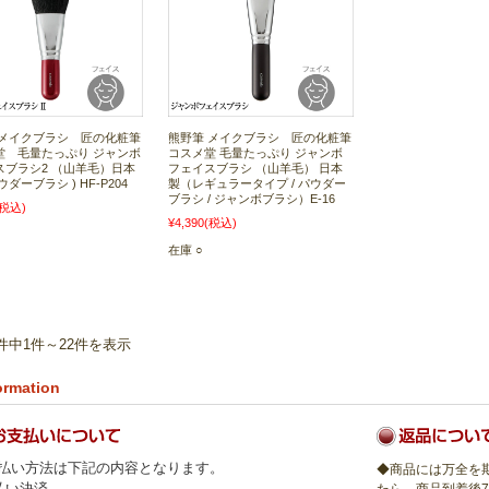
 メイクブラシ 匠の化粧筆
熊野筆 メイクブラシ 匠の化粧筆
堂 毛量たっぷり ジャンボ
コスメ堂 毛量たっぷり ジャンボ
スブラシ2 （山羊毛）日本
フェイスブラシ （山羊毛） 日本
ダーブラシ ) HF-P204
製（レギュラータイプ / パウダー
ブラシ / ジャンボブラシ）E-16
(税込)
¥4,390
(税込)
在庫 ○
2件中1件～22件を表示
ormation
払い方法は下記の内容となります。
◆商品には万全を
払い決済