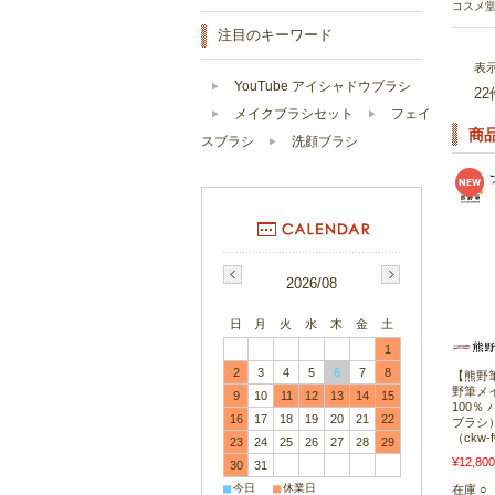
コスメ堂
注目のキーワード
表
YouTube アイシャドウブラシ
2
メイクブラシセット
フェイ
商
スブラシ
洗顔ブラシ
2026/08
日
月
火
水
木
金
土
1
2
3
4
5
6
7
8
【熊野筆 
野筆メ
9
10
11
12
13
14
15
100％
16
17
18
19
20
21
22
ブラシ）
（ckw-f
23
24
25
26
27
28
29
¥12,800
30
31
■
■
今日
休業日
在庫 ○