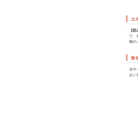
コ
【匠
て、
物の
当
当サ
止い