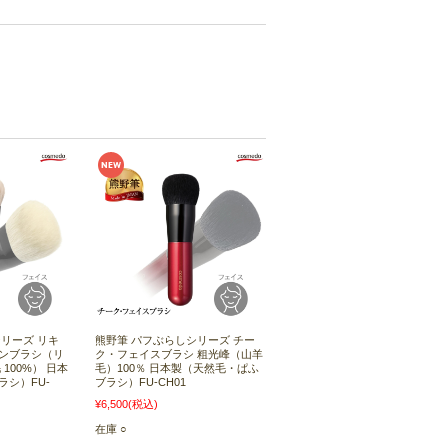
リーズ リキ
熊野筆 パフぶらしシリーズ チー
ンブラシ（リ
ク・フェイスブラシ 粗光峰（山羊
100%） 日本
毛）100％ 日本製（天然毛・ぱふ
シ）FU-
ブラシ）FU-CH01
¥6,500
(税込)
在庫 ○