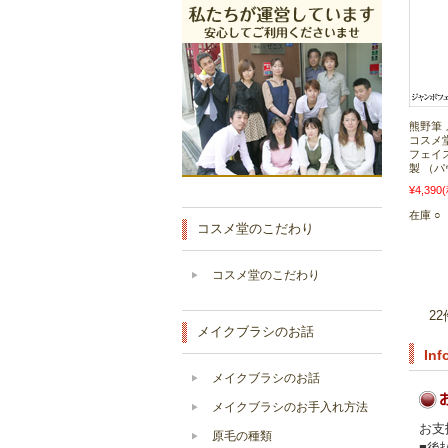
熊野筆
コスメ
フェイ
製 （パウ
¥4,390
在庫 ○
コスメ堂のこだわり
コスメ堂のこだわり
2
メイクブラシのお話
Inf
メイクブラシのお話
メイクブラシのお手入れ方法
お支
原毛の種類
■後