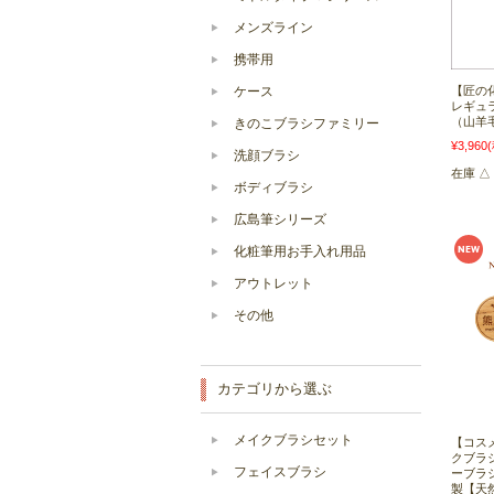
メンズライン
携帯用
ケース
【匠の
レギュ
（山羊毛
きのこブラシファミリー
¥3,960
洗顔ブラシ
在庫 △
ボディブラシ
広島筆シリーズ
化粧筆用お手入れ用品
アウトレット
その他
カテゴリから選ぶ
メイクブラシセット
【コスメ
クブラ
フェイスブラシ
ーブラ
製【天