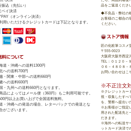
たら、商品到着後
行振込（先払い）
品をご返送くださ
天ペイ決済
◆不良品・弊社の
AYPAY（オンライン決済）
お客様のご都合の
利用いただけるクレジットカードは下記となります。
ください。
匠の化粧筆コスメ
〒555-0023
大阪府大阪市西淀川区
TEL：０１２０－
海道・沖縄への送料1300円
０６－４８０８－
への送料700円
お問い合わせは
こ
・関東・中部への送料660円
への送料600円
※不正注文
・九州への送料660円となります。
※クレジットカー
品によってはメール便（360円）もご利用可能です。
視・収集したすべ
,500円以上お買い上げで全国送料無料。
を、警察へ提出い
道・沖縄への発送の場合、レターパックでの発送とな
※お客様がご指定
合がございます。
用された配送先と
だきます。
※海外への転送サ
ットカード決済で