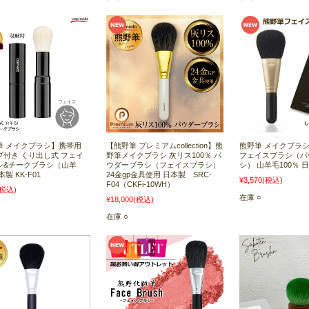
筆 メイクブラシ】携帯用
【熊野筆 プレミアムcollection】熊
熊野筆 メイクブラシ
プ付き くり出し式 フェイ
野筆メイクブラシ 灰リス100％ パ
フェイスブラシ（パ
シ&チークブラシ（山羊
ウダーブラシ（フェイスブラシ）
シ） 山羊毛100％ 日本
製 KK-F01
24金gp金具使用 日本製 SRC-
¥3,570
(税込)
F04（CKFi-10WH）
(税込)
在庫 ○
¥18,000
(税込)
在庫 ○