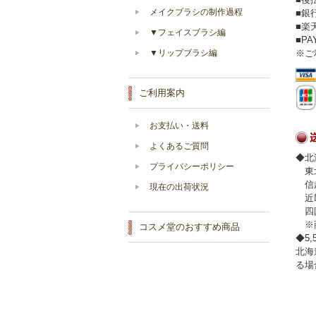
メイクブラシの制作過程
■銀
■楽
▼フェイスブラシ編
■P
▼リップブラシ編
※ご
ご利用案内
お支払い・送料
よくあるご質問
◆北
プライバシーポリシー
東北
信越
現在の出荷状況
近畿
四国
※商
コスメ堂のおすすめ商品
◆5
北海
る場