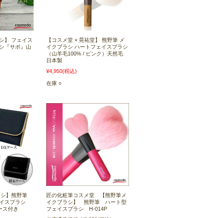
シ】 フェイス
【コスメ堂 × 晃祐堂】 熊野筆 メ
シ『サボ』山
イクブラシ ハートフェイスブラシ
（山羊毛100% / ピンク）天然毛
日本製
¥4,950
(税込)
在庫 ○
ラシ】熊野筆
匠の化粧筆コスメ堂 【熊野筆メ
イスブラシ
イクブラシ】 熊野筆 ハート型
ケース付き
フェイスブラシ H-014P