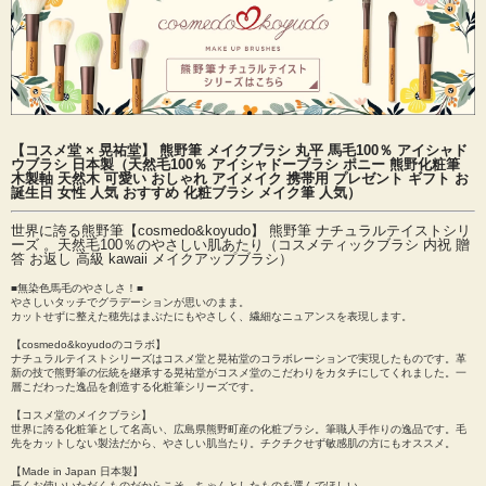
【コスメ堂 × 晃祐堂】 熊野筆 メイクブラシ 丸平 馬毛100％ アイシャド
ウブラシ 日本製（天然毛100％ アイシャドーブラシ ポニー 熊野化粧筆
木製軸 天然木 可愛い おしゃれ アイメイク 携帯用 プレゼント ギフト お
誕生日 女性 人気 おすすめ 化粧ブラシ メイク筆 人気）
世界に誇る熊野筆【cosmedo&koyudo】 熊野筆 ナチュラルテイストシリ
ーズ 。天然毛100％のやさしい肌あたり（コスメティックブラシ 内祝 贈
答 お返し 高級 kawaii メイクアップブラシ）
■無染色馬毛のやさしさ！■
やさしいタッチでグラデーションが思いのまま。
カットせずに整えた穂先はまぶたにもやさしく、繊細なニュアンスを表現します。
【cosmedo&koyudoのコラボ】
ナチュラルテイストシリーズはコスメ堂と晃祐堂のコラボレーションで実現したものです。革
新の技で熊野筆の伝統を継承する晃祐堂がコスメ堂のこだわりをカタチにしてくれました。一
層こだわった逸品を創造する化粧筆シリーズです。
【コスメ堂のメイクブラシ】
世界に誇る化粧筆として名高い、広島県熊野町産の化粧ブラシ。筆職人手作りの逸品です。毛
先をカットしない製法だから、やさしい肌当たり。チクチクせず敏感肌の方にもオススメ。
【Made in Japan 日本製】
長くお使いいただくものだからこそ、ちゃんとしたものを選んでほしい