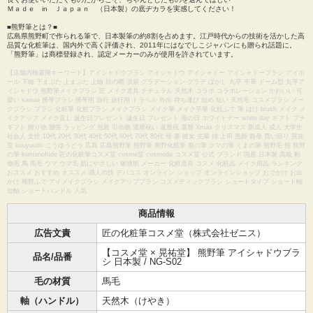
Ｍａｄｅ in Ｊａｐａｎ （日本製）の底ヂカラを実感してください！
■熊野筆とは？■
広島県熊野町で作られる筆で、日本製筆の約8割を占めます。江戸時代からの技術を活かした高
品質な化粧筆は、国内外で高く評価され、2011年にはなでしこジャパンにも贈られ話題に。
「熊野筆」は商標登録され、認定メーカーのみが使用を許されています。
【店舗内検索用キーワード】アイシャドウブラシ アイシャドウ アイシャドー アイシャドーブラシ アイホ
ール 下瞼 下まぶた 上まぶた 上瞼 目の際 涙袋 グラデーション グラデ ぼかし 丸平 平筆 ドーム型 丸平ア
イシャドウ 熊野筆メイクブラシ 匠 メイク道具 ナチュラル 天然木 コラボ コラボレーション かわいい 可
愛い kawaii 携帯ブラシ 携帯用 旅行 旅行用 トラベル 外出 持ち運び 短め 短い 天然毛 コスメブラシ メー
クブラシ ブラシ 化粧筆 化粧ブラシ メイクブラシ メイク筆 メイク平筆 化粧ふで 筆 はけ brush メイク メ
イクアップ メイク直し 誕生日プレゼント 誕生日 プレゼント 母の日 ホワイトデー white day ギフト プチ
ギフト 贈り物 贈答 ラッピング 包装 引出物 還暦祝い 還暦祝 還暦 Xmas クリスマス 新成人 成人 大学生
社会人 女性 10代 20代 30代 40代 50代 60代 70代 80代 母 妻 彼女 先輩 姉 上司 恩師 義母 買い回り 晃祐
堂 kouyuudo こうゆうどう 広島 広島熊野筆 熊野筆 熊野化粧筆 熊の筆 クマの筆 くまの筆 熊野毛 熊 熊野
の筆 kumanofude 匠の化粧筆コスメ堂 cosme堂 cosmedo コスメ堂 公式 ブランド 国産 日本製 高級 動
物毛 馬 馬毛 ウマ ウマ毛 肌にやさしい 敏感肌 メーカー 化粧道具 コスメ 化粧品 メイク用品 ランキング
おススメ おすすめ オススメ 職人の技 デパコス オンライン ショップ オンラインショップ おでかけ お出
かけ 熊野ふで アイメイクブラシ メイクアップブラシ コスメティックブラシ ショートタイプ ショート軸
短軸 ショートハンドル 人気
商品情報
広告文責
匠の化粧筆コスメ堂（株式会社ゼニス）
【コスメ堂 × 晃祐堂】 熊野筆 アイシャドウブラ
品名/品番
シ 日本製 / NG-S02
毛の材質
馬毛
軸（ハンドル）
天然木（けやき）