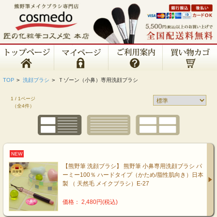
TOP
>
洗顔ブラシ
>
Ｔゾーン（小鼻）専用洗顔ブラシ
1 / 1ページ
（全4件）
NEW
【熊野筆 洗顔ブラシ】 熊野筆 小鼻専用洗顔ブラシ パ
ーミー100％ ハードタイプ（かため/脂性肌向き）日本
製 （ 天然毛 メイクブラシ）E-27
価格： 2,480円(税込)